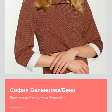
София Беленцова/Бенц
Практикующий инструктор Мокша йоги